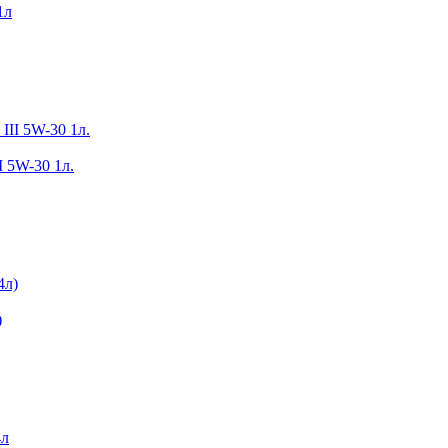
1л
I 5W-30 1л.
)