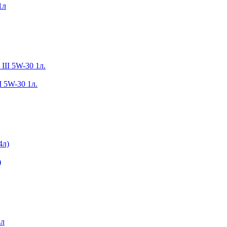
1л
I 5W-30 1л.
)