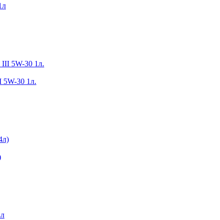
1л
I 5W-30 1л.
)