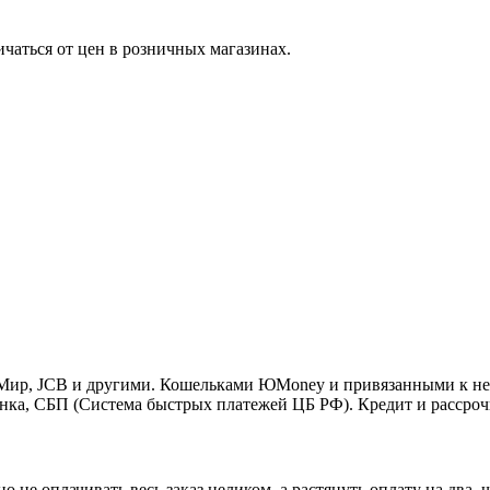
ичаться от цен в розничных магазинах.
o, Мир, JCB и другими. Кошельками ЮMoney и привязанными к н
нка, СБП (Система быстрых платежей ЦБ РФ). Кредит и рассроч
 не оплачивать весь заказ целиком, а растянуть оплату на два