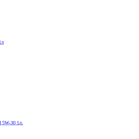
1л
I 5W-30 1л.