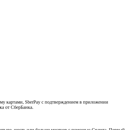
ему картами, SberPay с подтверждением в приложении
ка от СберБанка.
, четыре, шесть или больше месяцев с помощью Сплита. Первый