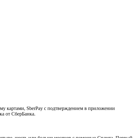
ему картами, SberPay с подтверждением в приложении
ка от СберБанка.
, четыре, шесть или больше месяцев с помощью Сплита. Первый