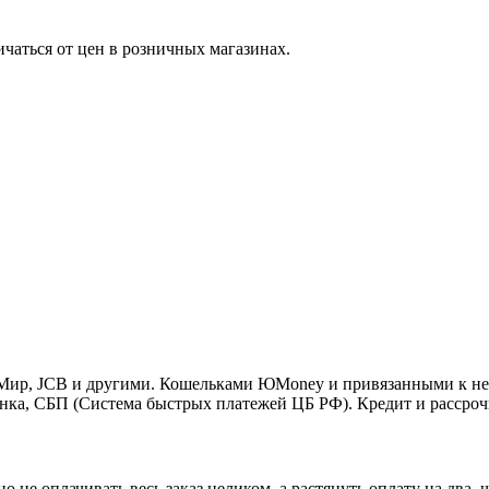
ичаться от цен в розничных магазинах.
o, Мир, JCB и другими. Кошельками ЮMoney и привязанными к н
нка, СБП (Система быстрых платежей ЦБ РФ). Кредит и рассроч
 не оплачивать весь заказ целиком, а растянуть оплату на два