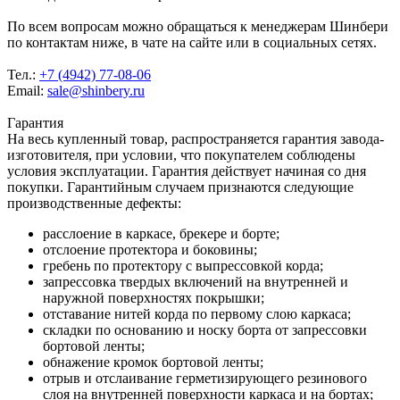
По всем вопросам можно обращаться к менеджерам Шинбери
по контактам ниже, в чате на сайте или в социальных сетях.
Тел.:
+7 (4942) 77-08-06
Email:
sale@shinbery.ru
Гарантия
На весь купленный товар, распространяется гарантия завода-
изготовителя, при условии, что покупателем соблюдены
условия эксплуатации. Гарантия действует начиная со дня
покупки. Гарантийным случаем признаются следующие
производственные дефекты:
расслоение в каркасе, брекере и борте;
отслоение протектора и боковины;
гребень по протектору с выпрессовкой корда;
запрессовка твердых включений на внутренней и
наружной поверхностях покрышки;
отставание нитей корда по первому слою каркаса;
складки по основанию и носку борта от запрессовки
бортовой ленты;
обнажение кромок бортовой ленты;
отрыв и отслаивание герметизирующего резинового
слоя на внутренней поверхности каркаса и на бортах;