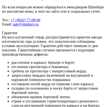
По всем вопросам можно обращаться к менеджерам Шинбери
по контактам ниже, в чате на сайте или в социальных сетях.
Тел.:
+7 (4942) 77-08-06
Email:
sale@shinbery.ru
Гарантия
На весь купленный товар, распространяется гарантия завода-
изготовителя, при условии, что покупателем соблюдены
условия эксплуатации. Гарантия действует начиная со дня
покупки. Гарантийным случаем признаются следующие
производственные дефекты:
расслоение в каркасе, брекере и борте;
отслоение протектора и боковины;
гребень по протектору с выпрессовкой корда;
запрессовка твердых включений на внутренней и
наружной поверхностях покрышки;
отставание нитей корда по первому слою каркаса;
складки по основанию и носку борта от запрессовки
бортовой ленты;
обнажение кромок бортовой ленты;
отрыв и отслаивание герметизирующего резинового
слоя на внутренней поверхности каркаса и на бортах;