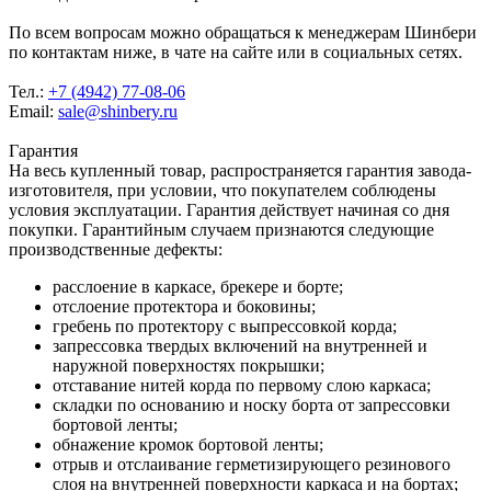
По всем вопросам можно обращаться к менеджерам Шинбери
по контактам ниже, в чате на сайте или в социальных сетях.
Тел.:
+7 (4942) 77-08-06
Email:
sale@shinbery.ru
Гарантия
На весь купленный товар, распространяется гарантия завода-
изготовителя, при условии, что покупателем соблюдены
условия эксплуатации. Гарантия действует начиная со дня
покупки. Гарантийным случаем признаются следующие
производственные дефекты:
расслоение в каркасе, брекере и борте;
отслоение протектора и боковины;
гребень по протектору с выпрессовкой корда;
запрессовка твердых включений на внутренней и
наружной поверхностях покрышки;
отставание нитей корда по первому слою каркаса;
складки по основанию и носку борта от запрессовки
бортовой ленты;
обнажение кромок бортовой ленты;
отрыв и отслаивание герметизирующего резинового
слоя на внутренней поверхности каркаса и на бортах;