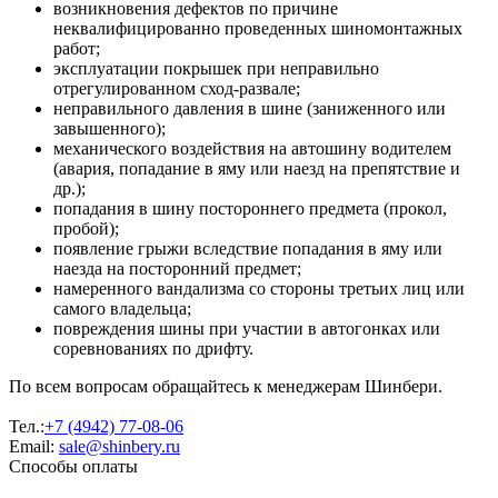
возникновения дефектов по причине
неквалифицированно проведенных шиномонтажных
работ;
эксплуатации покрышек при неправильно
отрегулированном сход-развале;
неправильного давления в шине (заниженного или
завышенного);
механического воздействия на автошину водителем
(авария, попадание в яму или наезд на препятствие и
др.);
попадания в шину постороннего предмета (прокол,
пробой);
появление грыжи вследствие попадания в яму или
наезда на посторонний предмет;
намеренного вандализма со стороны третьих лиц или
самого владельца;
повреждения шины при участии в автогонках или
соревнованиях по дрифту.
По всем вопросам обращайтесь к менеджерам Шинбери.
Тел.:
+7 (4942) 77-08-06
Email:
sale@shinbery.ru
Способы оплаты