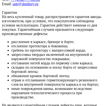
Email:
sale@shinbery.ru
Гарантия
На весь купленный товар, распространяется гарантия завода-
изготовителя, при условии, что покупателем соблюдены
условия эксплуатации. Гарантия действует начиная со дня
покупки. Гарантийным случаем признаются следующие
производственные дефекты:
расслоение в каркасе, брекере и борте;
отслоение протектора и боковины;
гребень по протектору с выпрессовкой корда;
запрессовка твердых включений на внутренней и
наружной поверхностях покрышки;
отставание нитей корда по первому слою каркаса;
складки по основанию и носку борта от запрессовки
бортовой ленты;
обнажение кромок бортовой ленты;
отрыв и отслаивание герметизирующего резинового
слоя на внутренней поверхности каркаса и на бортах;
иные повреждения шины, возникшие вследствие
нарушения технологического процесса при
производстве.
Не являются гарантийным случаем дефекты шин, которые