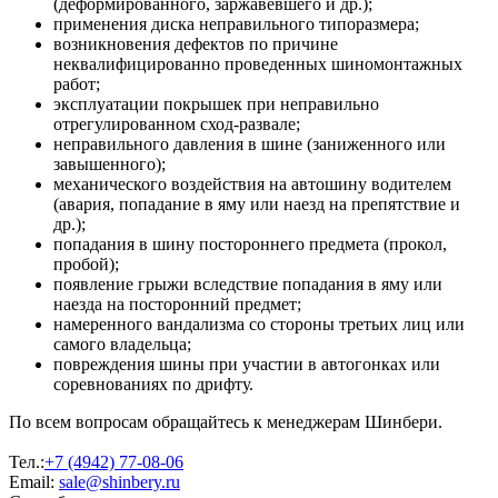
(деформированного, заржавевшего и др.);
применения диска неправильного типоразмера;
возникновения дефектов по причине
неквалифицированно проведенных шиномонтажных
работ;
эксплуатации покрышек при неправильно
отрегулированном сход-развале;
неправильного давления в шине (заниженного или
завышенного);
механического воздействия на автошину водителем
(авария, попадание в яму или наезд на препятствие и
др.);
попадания в шину постороннего предмета (прокол,
пробой);
появление грыжи вследствие попадания в яму или
наезда на посторонний предмет;
намеренного вандализма со стороны третьих лиц или
самого владельца;
повреждения шины при участии в автогонках или
соревнованиях по дрифту.
По всем вопросам обращайтесь к менеджерам Шинбери.
Тел.:
+7 (4942) 77-08-06
Email:
sale@shinbery.ru