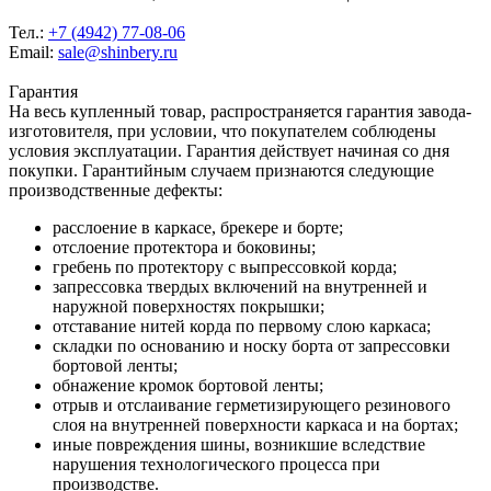
Тел.:
+7 (4942) 77-08-06
Email:
sale@shinbery.ru
Гарантия
На весь купленный товар, распространяется гарантия завода-
изготовителя, при условии, что покупателем соблюдены
условия эксплуатации. Гарантия действует начиная со дня
покупки. Гарантийным случаем признаются следующие
производственные дефекты:
расслоение в каркасе, брекере и борте;
отслоение протектора и боковины;
гребень по протектору с выпрессовкой корда;
запрессовка твердых включений на внутренней и
наружной поверхностях покрышки;
отставание нитей корда по первому слою каркаса;
складки по основанию и носку борта от запрессовки
бортовой ленты;
обнажение кромок бортовой ленты;
отрыв и отслаивание герметизирующего резинового
слоя на внутренней поверхности каркаса и на бортах;
иные повреждения шины, возникшие вследствие
нарушения технологического процесса при
производстве.