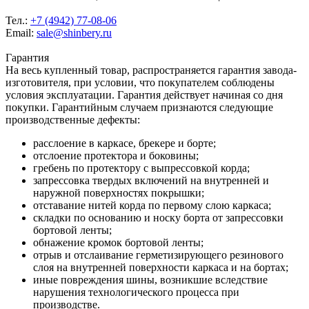
Тел.:
+7 (4942) 77-08-06
Email:
sale@shinbery.ru
Гарантия
На весь купленный товар, распространяется гарантия завода-
изготовителя, при условии, что покупателем соблюдены
условия эксплуатации. Гарантия действует начиная со дня
покупки. Гарантийным случаем признаются следующие
производственные дефекты:
расслоение в каркасе, брекере и борте;
отслоение протектора и боковины;
гребень по протектору с выпрессовкой корда;
запрессовка твердых включений на внутренней и
наружной поверхностях покрышки;
отставание нитей корда по первому слою каркаса;
складки по основанию и носку борта от запрессовки
бортовой ленты;
обнажение кромок бортовой ленты;
отрыв и отслаивание герметизирующего резинового
слоя на внутренней поверхности каркаса и на бортах;
иные повреждения шины, возникшие вследствие
нарушения технологического процесса при
производстве.