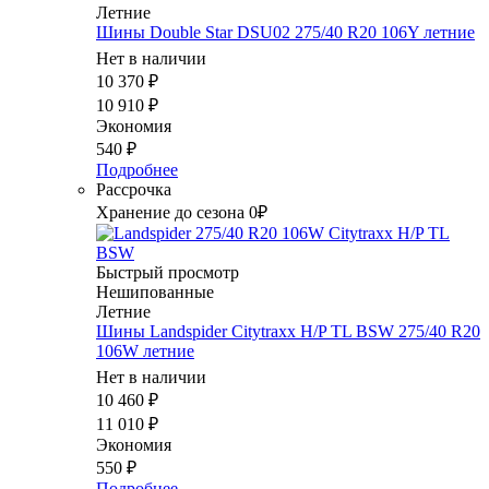
Летние
Шины Double Star DSU02 275/40 R20 106Y летние
Нет в наличии
10 370
₽
10 910
₽
Экономия
540
₽
Подробнее
Рассрочка
Хранение до сезона 0₽
Быстрый просмотр
Нешипованные
Летние
Шины Landspider Citytraxx H/P TL BSW 275/40 R20
106W летние
Нет в наличии
10 460
₽
11 010
₽
Экономия
550
₽
Подробнее