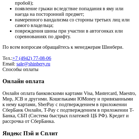
пробой);
появление грыжи вследствие попадания в яму или
наезда на посторонний предмет;
намеренного вандализма со стороны третьих лиц или
самого владельца;
повреждения шины при участии в автогонках или
соревнованиях по дрифту.
По всем вопросам обращайтесь к менеджерам Шинбери.
Тел.:
+7 (4942) 77-08-06
Email:
sale@shinbery.ru
Способы оплаты
Онлайн оплата
Онлайн оплата банковскими картами Visa, Mastercard, Maestro,
Мир, JCB и другими. Кошельками ЮMoney и привязанными
к нему картами, SberPay с подтверждением в приложении
СберБанк Онлайн, T-Pay с подтверждением в приложении T-
Банка, СБП (Система быстрых платежей ЦБ РФ). Кредит и
рассрочка от СберБанка.
Яндекс Пэй и Сплит