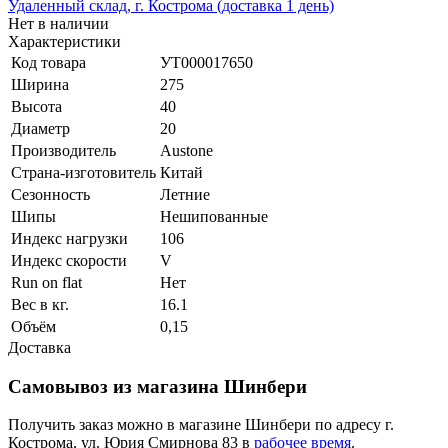
Удаленный склад, г. Кострома (доставка 1 день)
Нет в наличии
Характеристики
Код товара
УТ000017650
Ширина
275
Высота
40
Диаметр
20
Производитель
Austone
Страна-изготовитель
Китай
Сезонность
Летние
Шипы
Нешипованные
Индекс нагрузки
106
Индекс скорости
V
Run on flat
Нет
Вес в кг.
16.1
Объём
0,15
Доставка
Самовывоз из магазина Шинбери
Получить заказ можно в магазине Шинбери по адресу г.
Кострома, ул. Юрия Смирнова 83 в
рабочее время
.