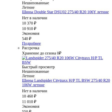
Нешипованные
Летние
Шины Double Star DSU02 275/40 R20 106Y летние
Нет в наличии
10 370
₽
10 910
₽
Экономия
540
₽
Подробнее
Рассрочка
Хранение до сезона 0₽
Быстрый просмотр
Нешипованные
Летние
Шины Landspider Citytraxx H/P TL BSW 275/40 R20
106W летние
Нет в наличии
10 460
₽
11 010
₽
Экономия
550
₽