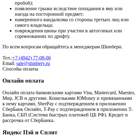
пробой);
появление грыжи вследствие попадания в яму или
наезда на посторонний предмет;
намеренного вандализма со стороны третьих лиц или
самого владельца;
повреждения шины при участии в автогонках или
соревнованиях по дрифту.
По всем вопросам обращайтесь к менеджерам Шинбери.
Тел.:
+7 (4942) 77-08-06
Email:
sale@shinbery.ru
Способы оплаты
Онлайн оплата
Онлайн оплата банковскими картами Visa, Mastercard, Maestro,
Мир, JCB и другими. Кошельками ЮMoney и привязанными
к нему картами, SberPay с подтверждением в приложении
СберБанк Онлайн, T-Pay с подтверждением в приложении T-
Банка, СБП (Система быстрых платежей ЦБ РФ). Кредит и
рассрочка от СберБанка.
Яндекс Пэй и Сплит