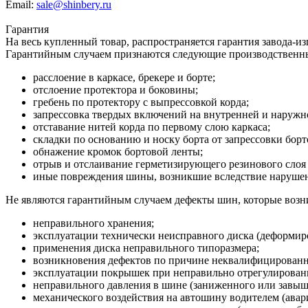
Email:
sale@shinbery.ru
Гарантия
На весь купленный товар, распространяется гарантия завода-и
Гарантийным случаем признаются следующие производственн
расслоение в каркасе, брекере и борте;
отслоение протектора и боковины;
гребень по протектору с выпрессовкой корда;
запрессовка твердых включений на внутренней и наруж
отставание нитей корда по первому слою каркаса;
складки по основанию и носку борта от запрессовки борт
обнажение кромок бортовой ленты;
отрыв и отслаивание герметизирующего резинового слоя 
иные повреждения шины, возникшие вследствие нарушени
Не являются гарантийным случаем дефекты шин, которые возни
неправильного хранения;
эксплуатации технически неисправного диска (деформиро
применения диска неправильного типоразмера;
возникновения дефектов по причине неквалифицирован
эксплуатации покрышек при неправильно отрегулированн
неправильного давления в шине (заниженного или завыш
механического воздействия на автошину водителем (авария