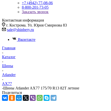
+7 (4942) 77-08-06
8-800-201-73-05
Заказать звонок
Контактная информация
г. Кострома. Ул. Юрия Смирнова 83
sale@shinbery.ru
Вконтакте
Главная
-
Каталог
-
Шины
-
Atlander
-
AX77
-
Шины Atlander AX77 175/70 R13 82T летние
Поделиться