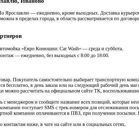
славлю, Иваново
По Ярославлю — ежедневно, кроме выходных. Доставка курьером
озможна в пределах города, в область рассматривается по догов
артнеров
томойка «Евро Конюшни: Car Wash» — среда и суббота.
онтаж — ежедневно, без выходных с 8:00 до 18:00.
товар. Покупатель самостоятельно выбирает транспортную компа
я бесплатно, в день заказа или на следующий рабочий день мага
и можно рассчитать на официальном сайте ТК, воспользовавши
ь с менеджером и сообщите название всех позиций, которые нео
 компании поступает SMS с трек-номером для отслеживания посы
ортной компании оплачиваются в ПВЗ, при получении посылки. 
контактам ниже, в чате на сайте или в социальных сетях.