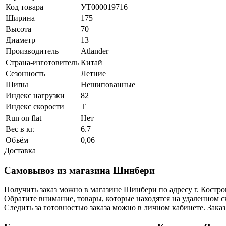
Код товара
УТ000019716
Ширина
175
Высота
70
Диаметр
13
Производитель
Atlander
Страна-изготовитель
Китай
Сезонность
Летние
Шипы
Нешипованные
Индекс нагрузки
82
Индекс скорости
T
Run on flat
Нет
Вес в кг.
6.7
Объём
0,06
Доставка
Самовывоз из магазина Шинбери
Получить заказ можно в магазине Шинбери по адресу г. Костр
Обратите внимание, товары, которые находятся на удаленном ск
Следить за готовностью заказа можно в личном кабинете. Заказ,