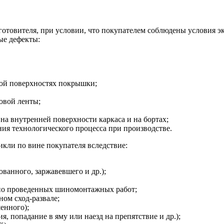
зготовителя, при условии, что покупателем соблюдены условия э
ые дефекты:
ной поверхностях покрышки;
овой ленты;
на внутренней поверхности каркаса и на бортах;
я технологического процесса при производстве.
кли по вине покупателя вследствие:
ванного, заржавевшего и др.);
но проведенных шиномонтажных работ;
ом сход-развале;
енного);
, попадание в яму или наезд на препятствие и др.);