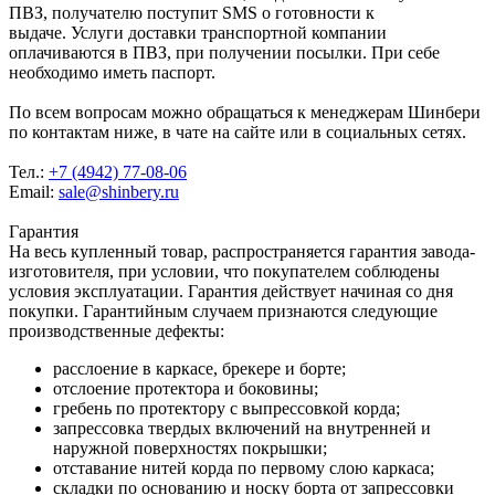
ПВЗ, получателю поступит SMS о готовности к
выдаче. Услуги доставки транспортной компании
оплачиваются в ПВЗ, при получении посылки. При себе
необходимо иметь паспорт.
По всем вопросам можно обращаться к менеджерам Шинбери
по контактам ниже, в чате на сайте или в социальных сетях.
Тел.:
+7 (4942) 77-08-06
Email:
sale@shinbery.ru
Гарантия
На весь купленный товар, распространяется гарантия завода-
изготовителя, при условии, что покупателем соблюдены
условия эксплуатации. Гарантия действует начиная со дня
покупки. Гарантийным случаем признаются следующие
производственные дефекты:
расслоение в каркасе, брекере и борте;
отслоение протектора и боковины;
гребень по протектору с выпрессовкой корда;
запрессовка твердых включений на внутренней и
наружной поверхностях покрышки;
отставание нитей корда по первому слою каркаса;
складки по основанию и носку борта от запрессовки