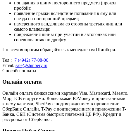
попадания в шину постороннего предмета (прокол,
пробой);
появление грыжи вследствие попадания в яму или
наезда на посторонний предмет;
намеренного вандализма со стороны третьих лиц или
самого владельца;
повреждения шины при участии в автогонках или
соревнованиях по дрифту.
По всем вопросам обращайтесь к менеджерам Шинбери.
Тел.:
+7 (4942) 77-08-06
Email:
sale@shinbery.ru
Способы оплаты
Онлайн оплата
Онлайн оплата банковскими картами Visa, Mastercard, Maestro,
Мир, JCB и другими. Кошельками ЮMoney и привязанными
к нему картами, SberPay с подтверждением в приложении
СберБанк Онлайн, T-Pay с подтверждением в приложении T-
Банка, СБП (Система быстрых платежей ЦБ РФ). Кредит и
рассрочка от СберБанка.
Яндекс Пэй и Сплит