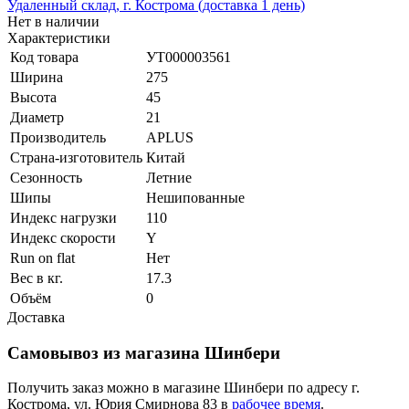
Удаленный склад, г. Кострома (доставка 1 день)
Нет в наличии
Характеристики
Код товара
УТ000003561
Ширина
275
Высота
45
Диаметр
21
Производитель
APLUS
Страна-изготовитель
Китай
Сезонность
Летние
Шипы
Нешипованные
Индекс нагрузки
110
Индекс скорости
Y
Run on flat
Нет
Вес в кг.
17.3
Объём
0
Доставка
Самовывоз из магазина Шинбери
Получить заказ можно в магазине Шинбери по адресу г.
Кострома, ул. Юрия Смирнова 83 в
рабочее время
.