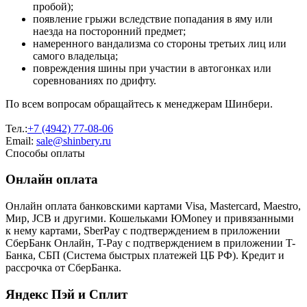
пробой);
появление грыжи вследствие попадания в яму или
наезда на посторонний предмет;
намеренного вандализма со стороны третьих лиц или
самого владельца;
повреждения шины при участии в автогонках или
соревнованиях по дрифту.
По всем вопросам обращайтесь к менеджерам Шинбери.
Тел.:
+7 (4942) 77-08-06
Email:
sale@shinbery.ru
Способы оплаты
Онлайн оплата
Онлайн оплата банковскими картами Visa, Mastercard, Maestro,
Мир, JCB и другими. Кошельками ЮMoney и привязанными
к нему картами, SberPay с подтверждением в приложении
СберБанк Онлайн, T-Pay с подтверждением в приложении T-
Банка, СБП (Система быстрых платежей ЦБ РФ). Кредит и
рассрочка от СберБанка.
Яндекс Пэй и Сплит