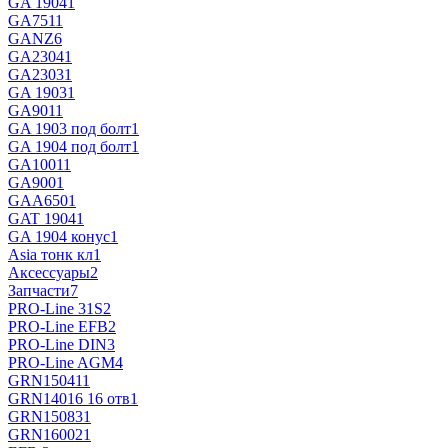
GA 1904
1
GA751
1
GANZ
6
GA2304
1
GA2303
1
GA 1903
1
GA901
1
GA 1903 под болт
1
GA 1904 под болт
1
GA1001
1
GA900
1
GAA650
1
GAT 1904
1
GA 1904 конус
1
Asia тонк кл
1
Аксессуары
2
Запчасти
7
PRO-Line 31S
2
PRO-Line EFB
2
PRO-Line DIN
3
PRO-Line AGM
4
GRN15041
1
GRN14016 16 отв
1
GRN15083
1
GRN16002
1