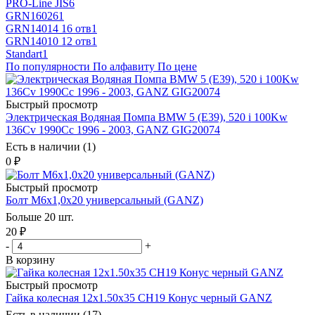
PRO-Line JIS
6
GRN16026
1
GRN14014 16 отв
1
GRN14010 12 отв
1
Standart
1
По популярности
По алфавиту
По цене
Быстрый просмотр
Электрическая Водяная Помпа BMW 5 (E39), 520 i 100Kw
136Cv 1990Cc 1996 - 2003, GANZ GIG20074
Есть в наличии (1)
0
₽
Быстрый просмотр
Болт М6х1,0х20 универсальный (GANZ)
Больше 20 шт.
20
₽
-
+
В корзину
Быстрый просмотр
Гайка колесная 12x1.50x35 CH19 Конус черный GANZ
Есть в наличии (17)