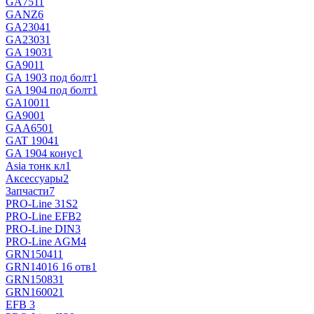
GA751
1
GANZ
6
GA2304
1
GA2303
1
GA 1903
1
GA901
1
GA 1903 под болт
1
GA 1904 под болт
1
GA1001
1
GA900
1
GAA650
1
GAT 1904
1
GA 1904 конус
1
Asia тонк кл
1
Аксессуары
2
Запчасти
7
PRO-Line 31S
2
PRO-Line EFB
2
PRO-Line DIN
3
PRO-Line AGM
4
GRN15041
1
GRN14016 16 отв
1
GRN15083
1
GRN16002
1
EFB
3