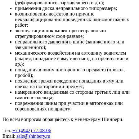
(деформированного, заржавевшего и др.);
применения диска неправильного типоразмера;
возникновения дефектов по причине
неквалифицированно проведенных шиномонтажных
работ;
эксплуатации покрышек при неправильно
отрегулированном сход-развале;
неправильного давления в шине (заниженного или
завышенного);
механического воздействия на автошину водителем
(авария, попадание в яму или наезд на препятствие и
др.);
попадания в шину постороннего предмета (прокол,
пробой);
появление грыжи вследствие попадания в яму или
наезда на посторонний предмет;
намеренного вандализма со стороны третьих лиц или
самого владельца;
повреждения шины при участии в автогонках или
соревнованиях по дрифту.
По всем вопросам обращайтесь к менеджерам Шинбери.
Тел.:
+7 (4942) 77-08-06
Email:
sale@shinbery.ru