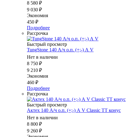
8 580
₽
9 030
₽
Экономия
450
₽
Подробнее
Рассрочка
Быстрый просмотр
TungStone 140 А/ч о.п. (+;-) А V
Нет в наличии
8 750
₽
9 210
₽
Экономия
460
₽
Подробнее
Рассрочка
Быстрый просмотр
Актех 140 А/ч о.п. (+;-) А V Classic TT конус
Нет в наличии
8 800
₽
9 260
₽
Экономия