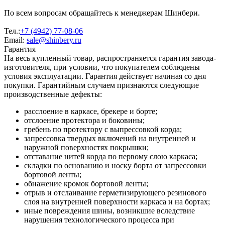
По всем вопросам обращайтесь к менеджерам Шинбери.
Тел.:
+7 (4942) 77-08-06
Email:
sale@shinbery.ru
Гарантия
На весь купленный товар, распространяется гарантия завода-
изготовителя, при условии, что покупателем соблюдены
условия эксплуатации. Гарантия действует начиная со дня
покупки. Гарантийным случаем признаются следующие
производственные дефекты:
расслоение в каркасе, брекере и борте;
отслоение протектора и боковины;
гребень по протектору с выпрессовкой корда;
запрессовка твердых включений на внутренней и
наружной поверхностях покрышки;
отставание нитей корда по первому слою каркаса;
складки по основанию и носку борта от запрессовки
бортовой ленты;
обнажение кромок бортовой ленты;
отрыв и отслаивание герметизирующего резинового
слоя на внутренней поверхности каркаса и на бортах;
иные повреждения шины, возникшие вследствие
нарушения технологического процесса при