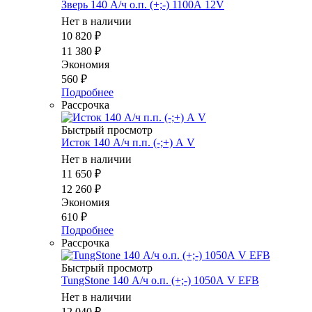
Зверь 140 А/ч о.п. (+;-) 1100А 12V
Нет в наличии
10 820
₽
11 380
₽
Экономия
560
₽
Подробнее
Рассрочка
Быстрый просмотр
Исток 140 А/ч п.п. (-;+) А V
Нет в наличии
11 650
₽
12 260
₽
Экономия
610
₽
Подробнее
Рассрочка
Быстрый просмотр
TungStone 140 А/ч о.п. (+;-) 1050А V EFB
Нет в наличии
12 040
₽