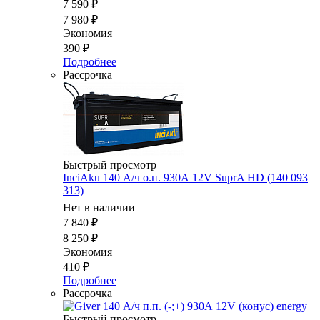
7 590
₽
7 980
₽
Экономия
390
₽
Подробнее
Рассрочка
Быстрый просмотр
InciAku 140 А/ч о.п. 930А 12V SuprA HD (140 093
313)
Нет в наличии
7 840
₽
8 250
₽
Экономия
410
₽
Подробнее
Рассрочка
Быстрый просмотр