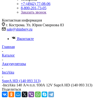
+7 (4942) 77-08-06
8-800-201-73-05
Заказать звонок
Контактная информация
г. Кострома. Ул. Юрия Смирнова 83
sale@shinbery.ru
Вконтакте
Главная
-
Каталог
-
Аккумуляторы
-
InciAku
-
SuprA HD (140 093 313)
-
InciAku 140 А/ч п.п. 930А 12V SuprA HD (140 093 313)
Поделиться