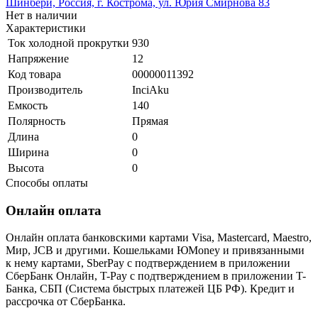
Шинбери, Россия, г. Кострома, ул. Юрия Смирнова 83
Нет в наличии
Характеристики
Ток холодной прокрутки
930
Напряжение
12
Код товара
00000011392
Производитель
InciAku
Емкость
140
Полярность
Прямая
Длина
0
Ширина
0
Высота
0
Способы оплаты
Онлайн оплата
Онлайн оплата банковскими картами Visa, Mastercard, Maestro,
Мир, JCB и другими. Кошельками ЮMoney и привязанными
к нему картами, SberPay с подтверждением в приложении
СберБанк Онлайн, T-Pay с подтверждением в приложении T-
Банка, СБП (Система быстрых платежей ЦБ РФ). Кредит и
рассрочка от СберБанка.