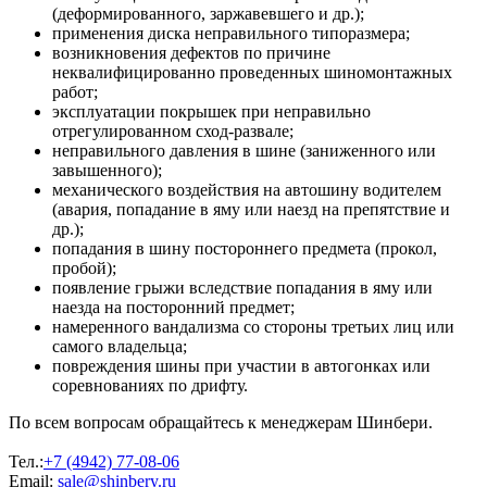
(деформированного, заржавевшего и др.);
применения диска неправильного типоразмера;
возникновения дефектов по причине
неквалифицированно проведенных шиномонтажных
работ;
эксплуатации покрышек при неправильно
отрегулированном сход-развале;
неправильного давления в шине (заниженного или
завышенного);
механического воздействия на автошину водителем
(авария, попадание в яму или наезд на препятствие и
др.);
попадания в шину постороннего предмета (прокол,
пробой);
появление грыжи вследствие попадания в яму или
наезда на посторонний предмет;
намеренного вандализма со стороны третьих лиц или
самого владельца;
повреждения шины при участии в автогонках или
соревнованиях по дрифту.
По всем вопросам обращайтесь к менеджерам Шинбери.
Тел.:
+7 (4942) 77-08-06
Email:
sale@shinbery.ru