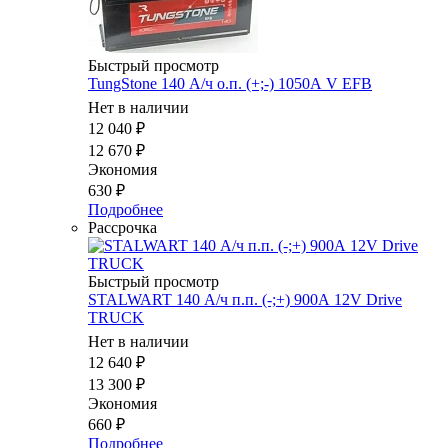
Быстрый просмотр
TungStone 140 А/ч о.п. (+;-) 1050А V EFB
Нет в наличии
12 040
₽
12 670
₽
Экономия
630
₽
Подробнее
Рассрочка
Быстрый просмотр
STALWART 140 А/ч п.п. (-;+) 900А 12V Drive
TRUCK
Нет в наличии
12 640
₽
13 300
₽
Экономия
660
₽
Подробнее