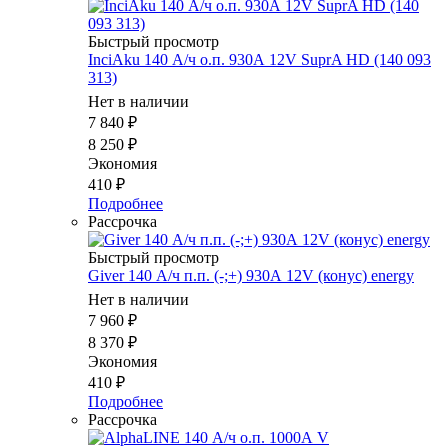
Быстрый просмотр
InciAku 140 А/ч о.п. 930А 12V SuprA HD (140 093
313)
Нет в наличии
7 840
₽
8 250
₽
Экономия
410
₽
Подробнее
Рассрочка
Быстрый просмотр
Giver 140 А/ч п.п. (-;+) 930А 12V (конус) energy
Нет в наличии
7 960
₽
8 370
₽
Экономия
410
₽
Подробнее
Рассрочка