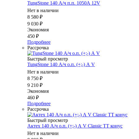
TungStone 140 А/ч п.п. 1050А 12V
Нет в наличии
8 580
₽
9 030
₽
Экономия
450
₽
Подробнее
Рассрочка
Быстрый просмотр
TungStone 140 А/ч о.п. (+;-) А V
Нет в наличии
8 750
₽
9 210
₽
Экономия
460
₽
Подробнее
Рассрочка
Быстрый просмотр
Актех 140 А/ч о.п. (+;-) А V Classic TT конус
Нет в наличии