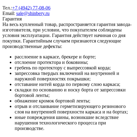
Тел.:
+7 (4942) 77-08-06
Email:
sale@shinbery.ru
Гарантия
На весь купленный товар, распространяется гарантия завода-
изготовителя, при условии, что покупателем соблюдены
условия эксплуатации. Гарантия действует начиная со дня
покупки. Гарантийным случаем признаются следующие
производственные дефекты:
расслоение в каркасе, брекере и борте;
отслоение протектора и боковины;
гребень по протектору с выпрессовкой корда;
запрессовка твердых включений на внутренней и
наружной поверхностях покрышки;
отставание нитей корда по первому слою каркаса;
складки по основанию и носку борта от запрессовки
бортовой ленты;
обнажение кромок бортовой ленты;
отрыв и отслаивание герметизирующего резинового
слоя на внутренней поверхности каркаса и на бортах;
иные повреждения шины, возникшие вследствие
нарушения технологического процесса при
производстве.