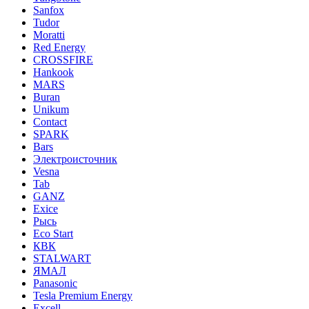
Sanfox
Tudor
Moratti
Red Energy
CROSSFIRE
Hankook
MARS
Buran
Unikum
Contact
SPARK
Bars
Электроисточник
Vesna
Tab
GANZ
Exice
Рысь
Eco Start
КВК
STALWART
ЯМАЛ
Panasonic
Tesla Premium Energy
Excell