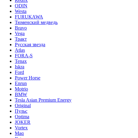
Redox
ODIN
Westa
FURUKAWA
Тюменский медведь
Bravo
Vega
Тракт
Русская звезда
Atlas
FORA-S
Tenax
Iskra
Ford
Power Horse
Enrun
Motrio
BMW
Tesla Asian Premium Energy
Original
Пульс
Optima
JOKER
Vortex
Maq