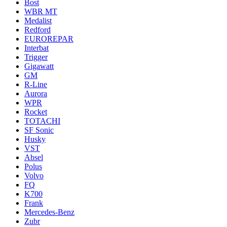
Bost
WBR MT
Medalist
Redford
EUROREPAR
Interbat
Trigger
Gigawatt
GM
R-Line
Aurora
WPR
Rocket
TOTACHI
SF Sonic
Husky
VST
Absel
Polus
Volvo
FQ
K700
Frank
Mercedes-Benz
Zubr