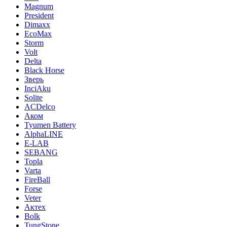
Magnum
President
Dimaxx
EcoMax
Storm
Volt
Delta
Black Horse
Зверь
InciAku
Solite
ACDelco
Аком
Tyumen Battery
AlphaLINE
E-LAB
SEBANG
Topla
Varta
FireBall
Forse
Veter
Актех
Bolk
TungStone