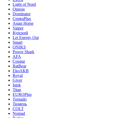
Light of Nord
Орион
Dominator
CentraPlus
Asian Horse
Vaiper
Курский
Let Energy Out
Smart
ONIKS
Power Shark
AFA
Cougar
BatBear
EkoAKB
Royal
Giver
Istok
Titan
EUROPlus
Tornado
Тюмень
COLT
Nomad