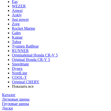
Eas
WEZER
Arnezi
Aokly
Just power
Zorg
Rocket Marine
Gales
Kainar
Tubor
Tyumen BatBear
RUNNER
Originalginal Honda CR-V 5
Original Honda CR-V 5
Speedmate
Dynex
NordLine
COOL-T
Original СHERY
Показать все
Каталог
Легковые шины
Грузовые шины
Диски