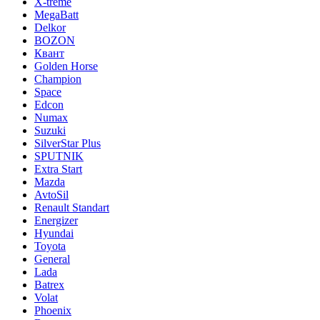
X-treme
MegaBatt
Delkor
BOZON
Квант
Golden Horse
Champion
Space
Edcon
Numax
Suzuki
SilverStar Plus
SPUTNIK
Extra Start
Mazda
AvtoSil
Renault Standart
Energizer
Hyundai
Toyota
General
Lada
Batrex
Volat
Phoenix