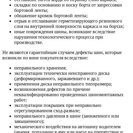
складки по основанию и носку борта от запрессовки
бортовой ленты;
обнажение кромок бортовой ленты;
отрыв и отслаивание герметизирующего резинового
слоя на внутренней поверхности каркаса и на бортах;
иные повреждения шины, возникшие вследствие
нарушения технологического процесса при
производстве.
Не являются гарантийным случаем дефекты шин, которые
возникли по вине покупателя вследствие:
неправильного хранения;
эксплуатации технически неисправного диска
(деформированного, заржавевшего и др.);
применения диска неправильного типоразмера;
возникновения дефектов по причине
неквалифицированно проведенных шиномонтажных
работ;
эксплуатации покрышек при неправильно
отрегулированном сход-развале;
неправильного давления в шине (заниженного или
завышенного);
механического воздействия на автошину водителем
(авария, попадание в яму или наезд на препятствие и