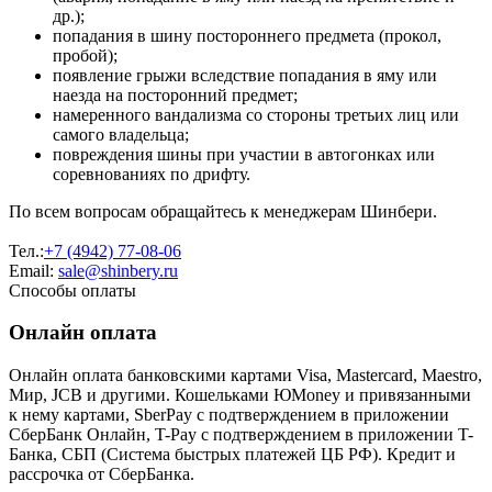
др.);
попадания в шину постороннего предмета (прокол,
пробой);
появление грыжи вследствие попадания в яму или
наезда на посторонний предмет;
намеренного вандализма со стороны третьих лиц или
самого владельца;
повреждения шины при участии в автогонках или
соревнованиях по дрифту.
По всем вопросам обращайтесь к менеджерам Шинбери.
Тел.:
+7 (4942) 77-08-06
Email:
sale@shinbery.ru
Способы оплаты
Онлайн оплата
Онлайн оплата банковскими картами Visa, Mastercard, Maestro,
Мир, JCB и другими. Кошельками ЮMoney и привязанными
к нему картами, SberPay с подтверждением в приложении
СберБанк Онлайн, T-Pay с подтверждением в приложении T-
Банка, СБП (Система быстрых платежей ЦБ РФ). Кредит и
рассрочка от СберБанка.