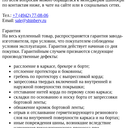
по контактам ниже, в чате на сайте или в социальных сетях.
Тел.:
+7 (4942) 77-08-06
Email:
sale@shinbery.ru
Гарантия
На весь купленный товар, распространяется гарантия завода-
изготовителя, при условии, что покупателем соблюдены
условия эксплуатации. Гарантия действует начиная со дня
покупки. Гарантийным случаем признаются следующие
производственные дефекты:
расслоение в каркасе, брекере и борте;
отслоение протектора и боковины;
гребень по протектору с выпрессовкой корда;
запрессовка твердых включений на внутренней и
наружной поверхностях покрышки;
отставание нитей корда по первому слою каркаса;
складки по основанию и носку борта от запрессовки
бортовой ленты;
обнажение кромок бортовой ленты;
отрыв и отслаивание герметизирующего резинового
слоя на внутренней поверхности каркаса и на бортах;
иные повреждения шины, возникшие вследствие
нарушения технологического процесса при