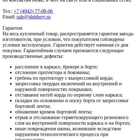
Тел.:
+7 (4942) 77-08-06
Email:
sale@shinbery.ru
Гарантия
На весь купленный товар, распространяется гарантия завода-
изготовителя, при условии, что покупателем соблюдены
условия эксплуатации. Гарантия действует начиная со дня
покупки. Гарантийным случаем признаются следующие
производственные дефекты:
расслоение в каркасе, брекере и борте;
отслоение протектора и боковины;
гребень по протектору с выпрессовкой корда;
запрессовка твердых включений на внутренней и
наружной поверхностях покрышки;
отставание нитей корда по первому слою каркаса;
складки по основанию и носку борта от запрессовки
бортовой ленты;
обнажение кромок бортовой ленты;
отрыв и отслаивание герметизирующего резинового
слоя на внутренней поверхности каркаса и на бортах;
иные повреждения шины, возникшие вследствие
нарушения технологического процесса при
производстве.