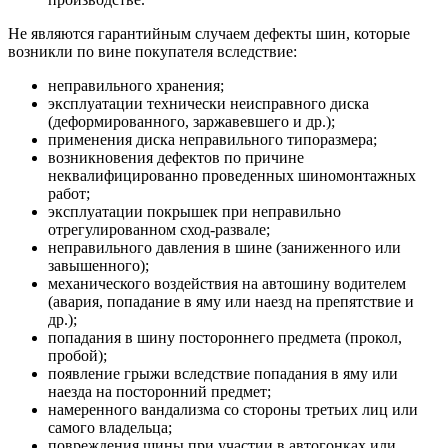
Не являются гарантийным случаем дефекты шин, которые
возникли по вине покупателя вследствие:
неправильного хранения;
эксплуатации технически неисправного диска
(деформированного, заржавевшего и др.);
применения диска неправильного типоразмера;
возникновения дефектов по причине
неквалифицированно проведенных шиномонтажных
работ;
эксплуатации покрышек при неправильно
отрегулированном сход-развале;
неправильного давления в шине (заниженного или
завышенного);
механического воздействия на автошину водителем
(авария, попадание в яму или наезд на препятствие и
др.);
попадания в шину постороннего предмета (прокол,
пробой);
появление грыжи вследствие попадания в яму или
наезда на посторонний предмет;
намеренного вандализма со стороны третьих лиц или
самого владельца;
повреждения шины при участии в автогонках или