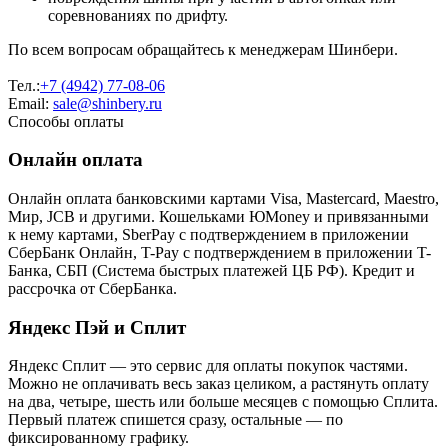
соревнованиях по дрифту.
По всем вопросам обращайтесь к менеджерам Шинбери.
Тел.:
+7 (4942) 77-08-06
Email:
sale@shinbery.ru
Способы оплаты
Онлайн оплата
Онлайн оплата банковскими картами Visa, Mastercard, Maestro,
Мир, JCB и другими. Кошельками ЮMoney и привязанными
к нему картами, SberPay с подтверждением в приложении
СберБанк Онлайн, T-Pay с подтверждением в приложении T-
Банка, СБП (Система быстрых платежей ЦБ РФ). Кредит и
рассрочка от СберБанка.
Яндекс Пэй и Сплит
Яндекс Cплит — это сервис для оплаты покупок частями.
Можно не оплачивать весь заказ целиком, а растянуть оплату
на два, четыре, шесть или больше месяцев с помощью Сплита.
Первый платеж спишется сразу, остальные — по
фиксированному графику.