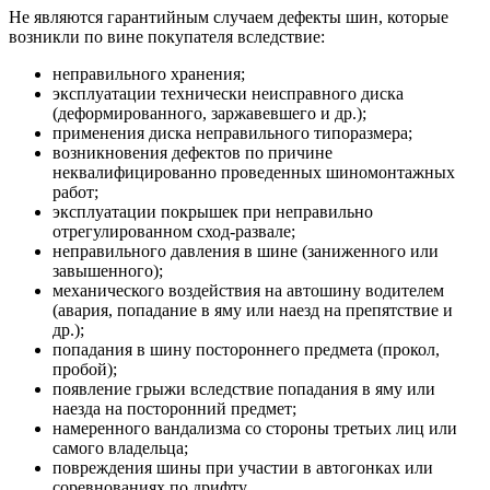
Не являются гарантийным случаем дефекты шин, которые
возникли по вине покупателя вследствие:
неправильного хранения;
эксплуатации технически неисправного диска
(деформированного, заржавевшего и др.);
применения диска неправильного типоразмера;
возникновения дефектов по причине
неквалифицированно проведенных шиномонтажных
работ;
эксплуатации покрышек при неправильно
отрегулированном сход-развале;
неправильного давления в шине (заниженного или
завышенного);
механического воздействия на автошину водителем
(авария, попадание в яму или наезд на препятствие и
др.);
попадания в шину постороннего предмета (прокол,
пробой);
появление грыжи вследствие попадания в яму или
наезда на посторонний предмет;
намеренного вандализма со стороны третьих лиц или
самого владельца;
повреждения шины при участии в автогонках или
соревнованиях по дрифту.