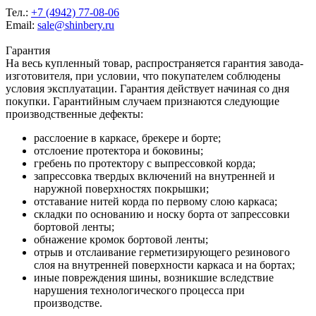
Тел.:
+7 (4942) 77-08-06
Email:
sale@shinbery.ru
Гарантия
На весь купленный товар, распространяется гарантия завода-
изготовителя, при условии, что покупателем соблюдены
условия эксплуатации. Гарантия действует начиная со дня
покупки. Гарантийным случаем признаются следующие
производственные дефекты:
расслоение в каркасе, брекере и борте;
отслоение протектора и боковины;
гребень по протектору с выпрессовкой корда;
запрессовка твердых включений на внутренней и
наружной поверхностях покрышки;
отставание нитей корда по первому слою каркаса;
складки по основанию и носку борта от запрессовки
бортовой ленты;
обнажение кромок бортовой ленты;
отрыв и отслаивание герметизирующего резинового
слоя на внутренней поверхности каркаса и на бортах;
иные повреждения шины, возникшие вследствие
нарушения технологического процесса при
производстве.