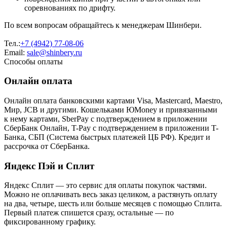
соревнованиях по дрифту.
По всем вопросам обращайтесь к менеджерам Шинбери.
Тел.:
+7 (4942) 77-08-06
Email:
sale@shinbery.ru
Способы оплаты
Онлайн оплата
Онлайн оплата банковскими картами Visa, Mastercard, Maestro,
Мир, JCB и другими. Кошельками ЮMoney и привязанными
к нему картами, SberPay с подтверждением в приложении
СберБанк Онлайн, T-Pay с подтверждением в приложении T-
Банка, СБП (Система быстрых платежей ЦБ РФ). Кредит и
рассрочка от СберБанка.
Яндекс Пэй и Сплит
Яндекс Cплит — это сервис для оплаты покупок частями.
Можно не оплачивать весь заказ целиком, а растянуть оплату
на два, четыре, шесть или больше месяцев с помощью Сплита.
Первый платеж спишется сразу, остальные — по
фиксированному графику.