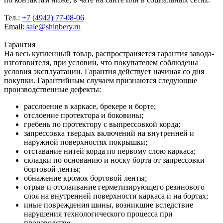
Тел.:
+7 (4942) 77-08-06
Email:
sale@shinbery.ru
Гарантия
На весь купленный товар, распространяется гарантия завода-
изготовителя, при условии, что покупателем соблюдены
условия эксплуатации. Гарантия действует начиная со дня
покупки. Гарантийным случаем признаются следующие
производственные дефекты:
расслоение в каркасе, брекере и борте;
отслоение протектора и боковины;
гребень по протектору с выпрессовкой корда;
запрессовка твердых включений на внутренней и
наружной поверхностях покрышки;
отставание нитей корда по первому слою каркаса;
складки по основанию и носку борта от запрессовки
бортовой ленты;
обнажение кромок бортовой ленты;
отрыв и отслаивание герметизирующего резинового
слоя на внутренней поверхности каркаса и на бортах;
иные повреждения шины, возникшие вследствие
нарушения технологического процесса при
производстве.