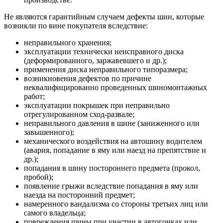
Не являются гарантийным случаем дефекты шин, которые
возникли по вине покупателя вследствие:
неправильного хранения;
эксплуатации технически неисправного диска
(деформированного, заржавевшего и др.);
применения диска неправильного типоразмера;
возникновения дефектов по причине
неквалифицированно проведенных шиномонтажных
работ;
эксплуатации покрышек при неправильно
отрегулированном сход-развале;
неправильного давления в шине (заниженного или
завышенного);
механического воздействия на автошину водителем
(авария, попадание в яму или наезд на препятствие и
др.);
попадания в шину постороннего предмета (прокол,
пробой);
появление грыжи вследствие попадания в яму или
наезда на посторонний предмет;
намеренного вандализма со стороны третьих лиц или
самого владельца;
повреждения шины при участии в автогонках или