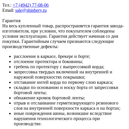
Тел.:
+7 (4942) 77-08-06
Email:
sale@shinbery.ru
Гарантия
На весь купленный товар, распространяется гарантия завода-
изготовителя, при условии, что покупателем соблюдены
условия эксплуатации. Гарантия действует начиная со дня
покупки. Гарантийным случаем признаются следующие
производственные дефекты:
расслоение в каркасе, брекере и борте;
отслоение протектора и боковины;
гребень по протектору с выпрессовкой корда;
запрессовка твердых включений на внутренней и
наружной поверхностях покрышки;
отставание нитей корда по первому слою каркаса;
складки по основанию и носку борта от запрессовки
бортовой ленты;
обнажение кромок бортовой ленты;
отрыв и отслаивание герметизирующего резинового
слоя на внутренней поверхности каркаса и на бортах;
иные повреждения шины, возникшие вследствие
нарушения технологического процесса при
производстве.