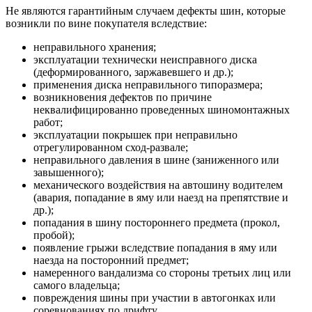
Не являются гарантийным случаем дефекты шин, которые
возникли по вине покупателя вследствие:
неправильного хранения;
эксплуатации технически неисправного диска
(деформированного, заржавевшего и др.);
применения диска неправильного типоразмера;
возникновения дефектов по причине
неквалифицированно проведенных шиномонтажных
работ;
эксплуатации покрышек при неправильно
отрегулированном сход-развале;
неправильного давления в шине (заниженного или
завышенного);
механического воздействия на автошину водителем
(авария, попадание в яму или наезд на препятствие и
др.);
попадания в шину постороннего предмета (прокол,
пробой);
появление грыжи вследствие попадания в яму или
наезда на посторонний предмет;
намеренного вандализма со стороны третьих лиц или
самого владельца;
повреждения шины при участии в автогонках или
соревнованиях по дрифту.