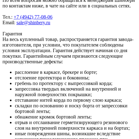
По всем вопросам можно обращаться к менеджерам Шинбери
по контактам ниже, в чате на сайте или в социальных сетях.
Тел.:
+7 (4942) 77-08-06
Email:
sale@shinbery.ru
Гарантия
На весь купленный товар, распространяется гарантия завода-
изготовителя, при условии, что покупателем соблюдены
условия эксплуатации. Гарантия действует начиная со дня
покупки. Гарантийным случаем признаются следующие
производственные дефекты:
расслоение в каркасе, брекере и борте;
отслоение протектора и боковины;
гребень по протектору с выпрессовкой корда;
запрессовка твердых включений на внутренней и
наружной поверхностях покрышки;
отставание нитей корда по первому слою каркаса;
складки по основанию и носку борта от запрессовки
бортовой ленты;
обнажение кромок бортовой ленты;
отрыв и отслаивание герметизирующего резинового
слоя на внутренней поверхности каркаса и на бортах;
иные повреждения шины, возникшие вследствие