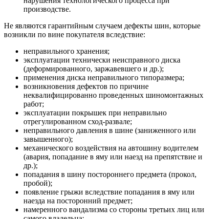
нарушения технологического процесса при
производстве.
Не являются гарантийным случаем дефекты шин, которые
возникли по вине покупателя вследствие:
неправильного хранения;
эксплуатации технически неисправного диска
(деформированного, заржавевшего и др.);
применения диска неправильного типоразмера;
возникновения дефектов по причине
неквалифицированно проведенных шиномонтажных
работ;
эксплуатации покрышек при неправильно
отрегулированном сход-развале;
неправильного давления в шине (заниженного или
завышенного);
механического воздействия на автошину водителем
(авария, попадание в яму или наезд на препятствие и
др.);
попадания в шину постороннего предмета (прокол,
пробой);
появление грыжи вследствие попадания в яму или
наезда на посторонний предмет;
намеренного вандализма со стороны третьих лиц или
самого владельца;