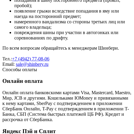
попадания в шину постороннего предмета (прокол,
пробой);
появление грыжи вследствие попадания в яму или
наезда на посторонний предмет;
намеренного вандализма со стороны третьих лиц или
самого владельца;
повреждения шины при участии в автогонках или
соревнованиях по дрифту.
По всем вопросам обращайтесь к менеджерам Шинбери.
Тел.:
+7 (4942) 77-08-06
Email:
sale@shinbery.ru
Способы оплаты
Онлайн оплата
Онлайн оплата банковскими картами Visa, Mastercard, Maestro,
Мир, JCB и другими. Кошельками ЮMoney и привязанными
к нему картами, SberPay с подтверждением в приложении
СберБанк Онлайн, T-Pay с подтверждением в приложении T-
Банка, СБП (Система быстрых платежей ЦБ РФ). Кредит и
рассрочка от СберБанка.
Яндекс Пэй и Сплит