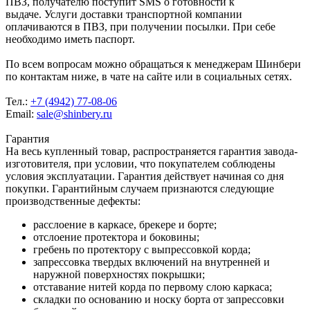
ПВЗ, получателю поступит SMS о готовности к
выдаче. Услуги доставки транспортной компании
оплачиваются в ПВЗ, при получении посылки. При себе
необходимо иметь паспорт.
По всем вопросам можно обращаться к менеджерам Шинбери
по контактам ниже, в чате на сайте или в социальных сетях.
Тел.:
+7 (4942) 77-08-06
Email:
sale@shinbery.ru
Гарантия
На весь купленный товар, распространяется гарантия завода-
изготовителя, при условии, что покупателем соблюдены
условия эксплуатации. Гарантия действует начиная со дня
покупки. Гарантийным случаем признаются следующие
производственные дефекты:
расслоение в каркасе, брекере и борте;
отслоение протектора и боковины;
гребень по протектору с выпрессовкой корда;
запрессовка твердых включений на внутренней и
наружной поверхностях покрышки;
отставание нитей корда по первому слою каркаса;
складки по основанию и носку борта от запрессовки