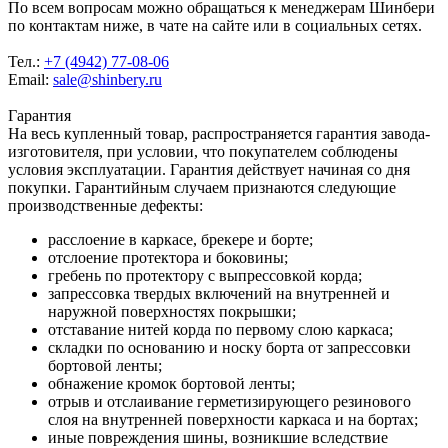
По всем вопросам можно обращаться к менеджерам Шинбери
по контактам ниже, в чате на сайте или в социальных сетях.
Тел.:
+7 (4942) 77-08-06
Email:
sale@shinbery.ru
Гарантия
На весь купленный товар, распространяется гарантия завода-
изготовителя, при условии, что покупателем соблюдены
условия эксплуатации. Гарантия действует начиная со дня
покупки. Гарантийным случаем признаются следующие
производственные дефекты:
расслоение в каркасе, брекере и борте;
отслоение протектора и боковины;
гребень по протектору с выпрессовкой корда;
запрессовка твердых включений на внутренней и
наружной поверхностях покрышки;
отставание нитей корда по первому слою каркаса;
складки по основанию и носку борта от запрессовки
бортовой ленты;
обнажение кромок бортовой ленты;
отрыв и отслаивание герметизирующего резинового
слоя на внутренней поверхности каркаса и на бортах;
иные повреждения шины, возникшие вследствие