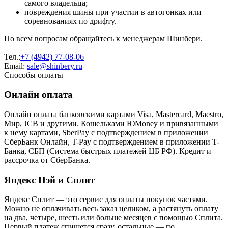
самого владельца;
повреждения шины при участии в автогонках или
соревнованиях по дрифту.
По всем вопросам обращайтесь к менеджерам Шинбери.
Тел.:
+7 (4942) 77-08-06
Email:
sale@shinbery.ru
Способы оплаты
Онлайн оплата
Онлайн оплата банковскими картами Visa, Mastercard, Maestro,
Мир, JCB и другими. Кошельками ЮMoney и привязанными
к нему картами, SberPay с подтверждением в приложении
СберБанк Онлайн, T-Pay с подтверждением в приложении T-
Банка, СБП (Система быстрых платежей ЦБ РФ). Кредит и
рассрочка от СберБанка.
Яндекс Пэй и Сплит
Яндекс Cплит — это сервис для оплаты покупок частями.
Можно не оплачивать весь заказ целиком, а растянуть оплату
на два, четыре, шесть или больше месяцев с помощью Сплита.
Первый платеж спишется сразу, остальные — по