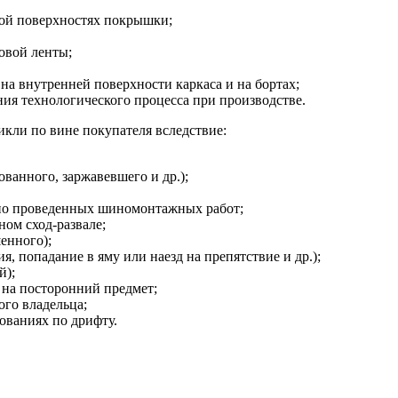
ной поверхностях покрышки;
овой ленты;
на внутренней поверхности каркаса и на бортах;
я технологического процесса при производстве.
кли по вине покупателя вследствие:
ванного, заржавевшего и др.);
но проведенных шиномонтажных работ;
ом сход-развале;
енного);
, попадание в яму или наезд на препятствие и др.);
й);
 на посторонний предмет;
ого владельца;
ованиях по дрифту.