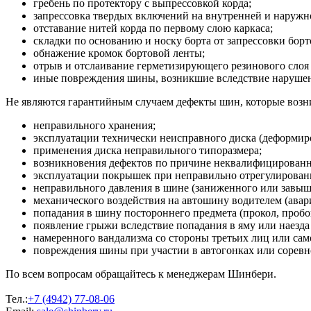
гребень по протектору с выпрессовкой корда;
запрессовка твердых включений на внутренней и наруж
отставание нитей корда по первому слою каркаса;
складки по основанию и носку борта от запрессовки борт
обнажение кромок бортовой ленты;
отрыв и отслаивание герметизирующего резинового слоя 
иные повреждения шины, возникшие вследствие нарушени
Не являются гарантийным случаем дефекты шин, которые возни
неправильного хранения;
эксплуатации технически неисправного диска (деформиро
применения диска неправильного типоразмера;
возникновения дефектов по причине неквалифицирован
эксплуатации покрышек при неправильно отрегулированн
неправильного давления в шине (заниженного или завыш
механического воздействия на автошину водителем (авария
попадания в шину постороннего предмета (прокол, пробо
появление грыжи вследствие попадания в яму или наезда
намеренного вандализма со стороны третьих лиц или сам
повреждения шины при участии в автогонках или соревн
По всем вопросам обращайтесь к менеджерам Шинбери.
Тел.:
+7 (4942) 77-08-06