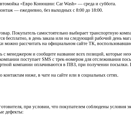
томойка «Евро Конюшни: Car Wash» — среда и суббота.
онтаж — ежедневно, без выходных с 8:00 до 18:00.
товар. Покупатель самостоятельно выбирает транспортную компа
я бесплатно, в день заказа или на следующий рабочий день мага
и можно рассчитать на официальном сайте ТК, воспользовавши
ь с менеджером и сообщите название всех позиций, которые нео
 компании поступает SMS с трек-номером для отслеживания посы
ортной компании оплачиваются в ПВЗ, при получении посылки. 
контактам ниже, в чате на сайте или в социальных сетях.
зготовителя, при условии, что покупателем соблюдены условия э
ые дефекты: