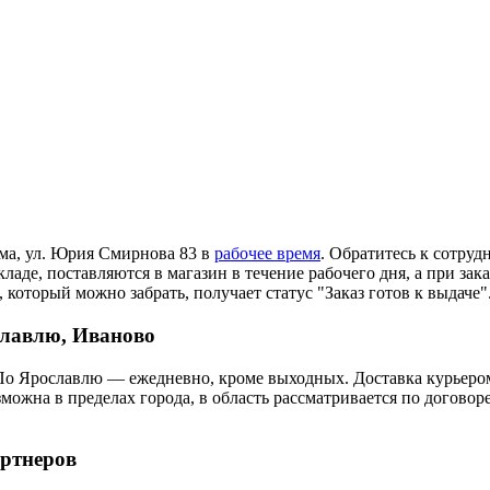
ома, ул. Юрия Смирнова 83 в
рабочее время
. Обратитесь к сотруд
ладе, поставляются в магазин в течение рабочего дня, а при зак
 который можно забрать, получает статус "Заказ готов к выдаче"
славлю, Иваново
По Ярославлю — ежедневно, кроме выходных. Доставка курьером
озможна в пределах города, в область рассматривается по догов
артнеров