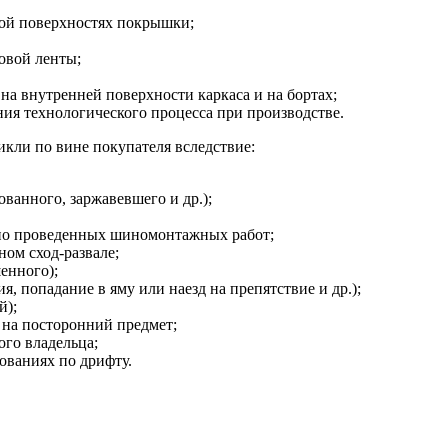
ной поверхностях покрышки;
овой ленты;
на внутренней поверхности каркаса и на бортах;
я технологического процесса при производстве.
кли по вине покупателя вследствие:
ванного, заржавевшего и др.);
но проведенных шиномонтажных работ;
ом сход-развале;
енного);
, попадание в яму или наезд на препятствие и др.);
й);
 на посторонний предмет;
ого владельца;
ованиях по дрифту.