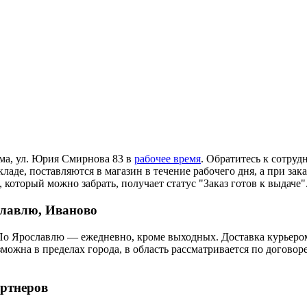
ома, ул. Юрия Смирнова 83 в
рабочее время
. Обратитесь к сотруд
ладе, поставляются в магазин в течение рабочего дня, а при зак
 который можно забрать, получает статус "Заказ готов к выдаче"
славлю, Иваново
По Ярославлю — ежедневно, кроме выходных. Доставка курьером
озможна в пределах города, в область рассматривается по догов
артнеров