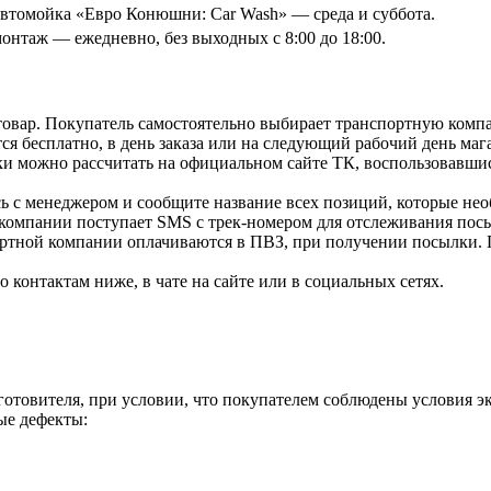
томойка «Евро Конюшни: Car Wash» — среда и суббота.
онтаж — ежедневно, без выходных с 8:00 до 18:00.
товар. Покупатель самостоятельно выбирает транспортную компа
я бесплатно, в день заказа или на следующий рабочий день мага
и можно рассчитать на официальном сайте ТК, воспользовавши
ь с менеджером и сообщите название всех позиций, которые нео
 компании поступает SMS с трек-номером для отслеживания посы
ортной компании оплачиваются в ПВЗ, при получении посылки. 
контактам ниже, в чате на сайте или в социальных сетях.
зготовителя, при условии, что покупателем соблюдены условия э
ые дефекты: