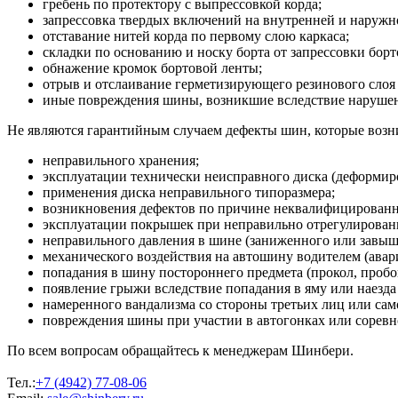
гребень по протектору с выпрессовкой корда;
запрессовка твердых включений на внутренней и наруж
отставание нитей корда по первому слою каркаса;
складки по основанию и носку борта от запрессовки борт
обнажение кромок бортовой ленты;
отрыв и отслаивание герметизирующего резинового слоя 
иные повреждения шины, возникшие вследствие нарушени
Не являются гарантийным случаем дефекты шин, которые возни
неправильного хранения;
эксплуатации технически неисправного диска (деформиро
применения диска неправильного типоразмера;
возникновения дефектов по причине неквалифицирован
эксплуатации покрышек при неправильно отрегулированн
неправильного давления в шине (заниженного или завыш
механического воздействия на автошину водителем (авария
попадания в шину постороннего предмета (прокол, пробо
появление грыжи вследствие попадания в яму или наезда
намеренного вандализма со стороны третьих лиц или сам
повреждения шины при участии в автогонках или соревн
По всем вопросам обращайтесь к менеджерам Шинбери.
Тел.:
+7 (4942) 77-08-06