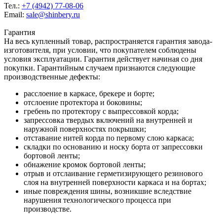
Тел.:
+7 (4942) 77-08-06
Email:
sale@shinbery.ru
Гарантия
На весь купленный товар, распространяется гарантия завода-
изготовителя, при условии, что покупателем соблюдены
условия эксплуатации. Гарантия действует начиная со дня
покупки. Гарантийным случаем признаются следующие
производственные дефекты:
расслоение в каркасе, брекере и борте;
отслоение протектора и боковины;
гребень по протектору с выпрессовкой корда;
запрессовка твердых включений на внутренней и
наружной поверхностях покрышки;
отставание нитей корда по первому слою каркаса;
складки по основанию и носку борта от запрессовки
бортовой ленты;
обнажение кромок бортовой ленты;
отрыв и отслаивание герметизирующего резинового
слоя на внутренней поверхности каркаса и на бортах;
иные повреждения шины, возникшие вследствие
нарушения технологического процесса при
производстве.