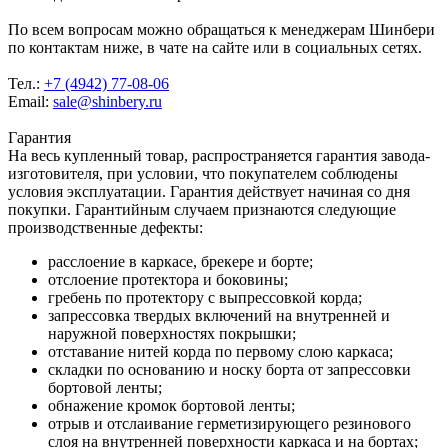
По всем вопросам можно обращаться к менеджерам Шинбери
по контактам ниже, в чате на сайте или в социальных сетях.
Тел.:
+7 (4942) 77-08-06
Email:
sale@shinbery.ru
Гарантия
На весь купленный товар, распространяется гарантия завода-
изготовителя, при условии, что покупателем соблюдены
условия эксплуатации. Гарантия действует начиная со дня
покупки. Гарантийным случаем признаются следующие
производственные дефекты:
расслоение в каркасе, брекере и борте;
отслоение протектора и боковины;
гребень по протектору с выпрессовкой корда;
запрессовка твердых включений на внутренней и
наружной поверхностях покрышки;
отставание нитей корда по первому слою каркаса;
складки по основанию и носку борта от запрессовки
бортовой ленты;
обнажение кромок бортовой ленты;
отрыв и отслаивание герметизирующего резинового
слоя на внутренней поверхности каркаса и на бортах;