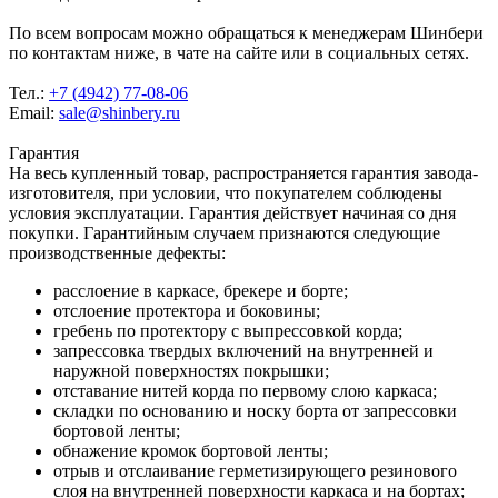
По всем вопросам можно обращаться к менеджерам Шинбери
по контактам ниже, в чате на сайте или в социальных сетях.
Тел.:
+7 (4942) 77-08-06
Email:
sale@shinbery.ru
Гарантия
На весь купленный товар, распространяется гарантия завода-
изготовителя, при условии, что покупателем соблюдены
условия эксплуатации. Гарантия действует начиная со дня
покупки. Гарантийным случаем признаются следующие
производственные дефекты:
расслоение в каркасе, брекере и борте;
отслоение протектора и боковины;
гребень по протектору с выпрессовкой корда;
запрессовка твердых включений на внутренней и
наружной поверхностях покрышки;
отставание нитей корда по первому слою каркаса;
складки по основанию и носку борта от запрессовки
бортовой ленты;
обнажение кромок бортовой ленты;
отрыв и отслаивание герметизирующего резинового
слоя на внутренней поверхности каркаса и на бортах;