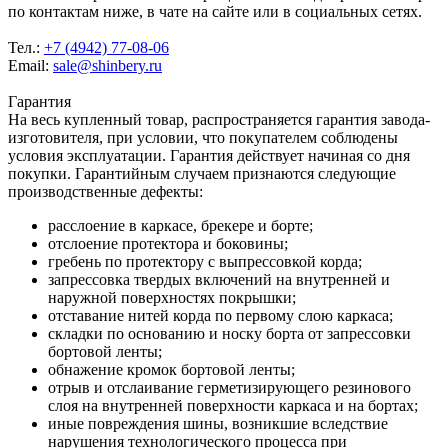
по контактам ниже, в чате на сайте или в социальных сетях.
Тел.:
+7 (4942) 77-08-06
Email:
sale@shinbery.ru
Гарантия
На весь купленный товар, распространяется гарантия завода-
изготовителя, при условии, что покупателем соблюдены
условия эксплуатации. Гарантия действует начиная со дня
покупки. Гарантийным случаем признаются следующие
производственные дефекты:
расслоение в каркасе, брекере и борте;
отслоение протектора и боковины;
гребень по протектору с выпрессовкой корда;
запрессовка твердых включений на внутренней и
наружной поверхностях покрышки;
отставание нитей корда по первому слою каркаса;
складки по основанию и носку борта от запрессовки
бортовой ленты;
обнажение кромок бортовой ленты;
отрыв и отслаивание герметизирующего резинового
слоя на внутренней поверхности каркаса и на бортах;
иные повреждения шины, возникшие вследствие
нарушения технологического процесса при