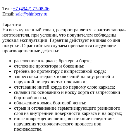
Тел.:
+7 (4942) 77-08-06
Email:
sale@shinbery.ru
Гарантия
На весь купленный товар, распространяется гарантия завода-
изготовителя, при условии, что покупателем соблюдены
условия эксплуатации. Гарантия действует начиная со дня
покупки. Гарантийным случаем признаются следующие
производственные дефекты:
расслоение в каркасе, брекере и борте;
отслоение протектора и боковины;
гребень по протектору с выпрессовкой корда;
запрессовка твердых включений на внутренней и
наружной поверхностях покрышки;
отставание нитей корда по первому слою каркаса;
складки по основанию и носку борта от запрессовки
бортовой ленты;
обнажение кромок бортовой ленты;
отрыв и отслаивание герметизирующего резинового
слоя на внутренней поверхности каркаса и на бортах;
иные повреждения шины, возникшие вследствие
нарушения технологического процесса при
производстве.