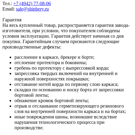
Тел.:
+7 (4942) 77-08-06
Email:
sale@shinbery.ru
Гарантия
На весь купленный товар, распространяется гарантия завода-
изготовителя, при условии, что покупателем соблюдены
условия эксплуатации. Гарантия действует начиная со дня
покупки. Гарантийным случаем признаются следующие
производственные дефекты:
расслоение в каркасе, брекере и борте;
отслоение протектора и боковины;
гребень по протектору с выпрессовкой корда;
запрессовка твердых включений на внутренней и
наружной поверхностях покрышки;
отставание нитей корда по первому слою каркаса;
складки по основанию и носку борта от запрессовки
бортовой ленты;
обнажение кромок бортовой ленты;
отрыв и отслаивание герметизирующего резинового
слоя на внутренней поверхности каркаса и на бортах;
иные повреждения шины, возникшие вследствие
нарушения технологического процесса при
производстве.