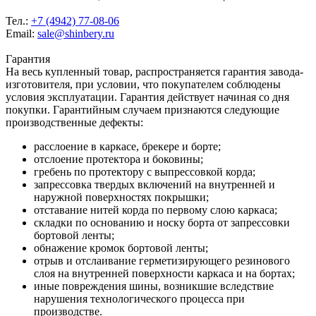
Тел.:
+7 (4942) 77-08-06
Email:
sale@shinbery.ru
Гарантия
На весь купленный товар, распространяется гарантия завода-
изготовителя, при условии, что покупателем соблюдены
условия эксплуатации. Гарантия действует начиная со дня
покупки. Гарантийным случаем признаются следующие
производственные дефекты:
расслоение в каркасе, брекере и борте;
отслоение протектора и боковины;
гребень по протектору с выпрессовкой корда;
запрессовка твердых включений на внутренней и
наружной поверхностях покрышки;
отставание нитей корда по первому слою каркаса;
складки по основанию и носку борта от запрессовки
бортовой ленты;
обнажение кромок бортовой ленты;
отрыв и отслаивание герметизирующего резинового
слоя на внутренней поверхности каркаса и на бортах;
иные повреждения шины, возникшие вследствие
нарушения технологического процесса при
производстве.