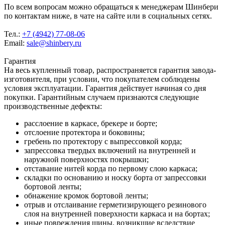
По всем вопросам можно обращаться к менеджерам Шинбери
по контактам ниже, в чате на сайте или в социальных сетях.
Тел.:
+7 (4942) 77-08-06
Email:
sale@shinbery.ru
Гарантия
На весь купленный товар, распространяется гарантия завода-
изготовителя, при условии, что покупателем соблюдены
условия эксплуатации. Гарантия действует начиная со дня
покупки. Гарантийным случаем признаются следующие
производственные дефекты:
расслоение в каркасе, брекере и борте;
отслоение протектора и боковины;
гребень по протектору с выпрессовкой корда;
запрессовка твердых включений на внутренней и
наружной поверхностях покрышки;
отставание нитей корда по первому слою каркаса;
складки по основанию и носку борта от запрессовки
бортовой ленты;
обнажение кромок бортовой ленты;
отрыв и отслаивание герметизирующего резинового
слоя на внутренней поверхности каркаса и на бортах;
иные повреждения шины, возникшие вследствие