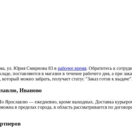
ома, ул. Юрия Смирнова 83 в
рабочее время
. Обратитесь к сотруд
ладе, поставляются в магазин в течение рабочего дня, а при зак
 который можно забрать, получает статус "Заказ готов к выдаче"
славлю, Иваново
По Ярославлю — ежедневно, кроме выходных. Доставка курьером
озможна в пределах города, в область рассматривается по догов
артнеров