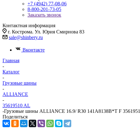
+7 (4942) 77-08-06
8-800-201-73-05
Заказать звонок
Контактная информация
г. Кострома. Ул. Юрия Смирнова 83
sale@shinbery.ru
Вконтакте
Главная
-
Каталог
-
Грузовые шины
-
ALLIANCE
-
35619510 AL
-
Грузовые шины ALLIANCE 16.9/ R30 141A8138B*T F 356195
Поделиться