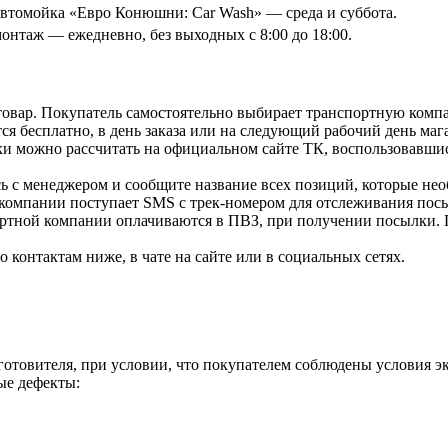
томойка «Евро Конюшни: Car Wash» — среда и суббота.
онтаж — ежедневно, без выходных с 8:00 до 18:00.
товар. Покупатель самостоятельно выбирает транспортную компа
я бесплатно, в день заказа или на следующий рабочий день мага
и можно рассчитать на официальном сайте ТК, воспользовавши
ь с менеджером и сообщите название всех позиций, которые нео
 компании поступает SMS с трек-номером для отслеживания посы
ортной компании оплачиваются в ПВЗ, при получении посылки. 
контактам ниже, в чате на сайте или в социальных сетях.
зготовителя, при условии, что покупателем соблюдены условия э
ые дефекты: