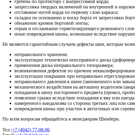
гребень по протектору с выпрессовкой корда;
запрессовка твердых включений на внутренней и наруж
отставание нитей корда по первому слою каркаса;
складки по основанию и носку борта от запрессовки борт
обнажение кромок бортовой ленты;
отрыв и отслаивание герметизирующего резинового слоя 
иные повреждения шины, возникшие вследствие нарушени
Не являются гарантийным случаем дефекты шин, которые возни
неправильного хранения;
эксплуатации технически неисправного диска (деформиро
применения диска неправильного типоразмера;
возникновения дефектов по причине неквалифицирован
эксплуатации покрышек при неправильно отрегулированн
неправильного давления в шине (заниженного или завыш
механического воздействия на автошину водителем (авария
попадания в шину постороннего предмета (прокол, пробо
появление грыжи вследствие попадания в яму или наезда
намеренного вандализма со стороны третьих лиц или сам
повреждения шины при участии в автогонках или соревн
По всем вопросам обращайтесь к менеджерам Шинбери.
Тел.:
+7 (4942) 77-08-06