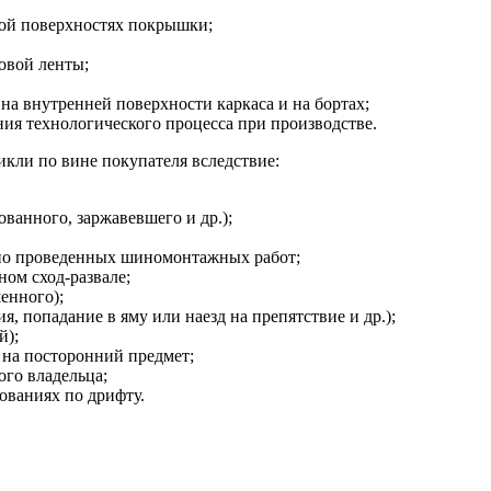
ной поверхностях покрышки;
овой ленты;
на внутренней поверхности каркаса и на бортах;
я технологического процесса при производстве.
кли по вине покупателя вследствие:
ванного, заржавевшего и др.);
но проведенных шиномонтажных работ;
ом сход-развале;
енного);
, попадание в яму или наезд на препятствие и др.);
й);
 на посторонний предмет;
ого владельца;
ованиях по дрифту.