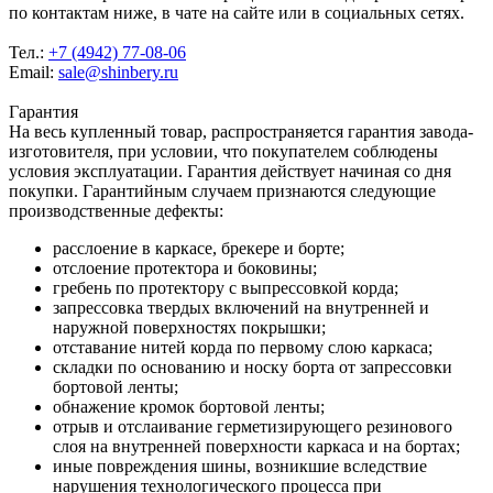
по контактам ниже, в чате на сайте или в социальных сетях.
Тел.:
+7 (4942) 77-08-06
Email:
sale@shinbery.ru
Гарантия
На весь купленный товар, распространяется гарантия завода-
изготовителя, при условии, что покупателем соблюдены
условия эксплуатации. Гарантия действует начиная со дня
покупки. Гарантийным случаем признаются следующие
производственные дефекты:
расслоение в каркасе, брекере и борте;
отслоение протектора и боковины;
гребень по протектору с выпрессовкой корда;
запрессовка твердых включений на внутренней и
наружной поверхностях покрышки;
отставание нитей корда по первому слою каркаса;
складки по основанию и носку борта от запрессовки
бортовой ленты;
обнажение кромок бортовой ленты;
отрыв и отслаивание герметизирующего резинового
слоя на внутренней поверхности каркаса и на бортах;
иные повреждения шины, возникшие вследствие
нарушения технологического процесса при