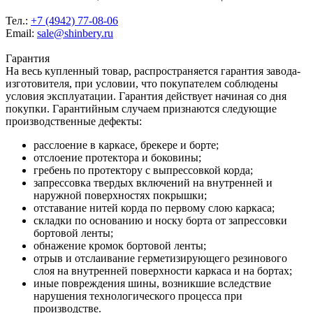
Тел.:
+7 (4942) 77-08-06
Email:
sale@shinbery.ru
Гарантия
На весь купленный товар, распространяется гарантия завода-
изготовителя, при условии, что покупателем соблюдены
условия эксплуатации. Гарантия действует начиная со дня
покупки. Гарантийным случаем признаются следующие
производственные дефекты:
расслоение в каркасе, брекере и борте;
отслоение протектора и боковины;
гребень по протектору с выпрессовкой корда;
запрессовка твердых включений на внутренней и
наружной поверхностях покрышки;
отставание нитей корда по первому слою каркаса;
складки по основанию и носку борта от запрессовки
бортовой ленты;
обнажение кромок бортовой ленты;
отрыв и отслаивание герметизирующего резинового
слоя на внутренней поверхности каркаса и на бортах;
иные повреждения шины, возникшие вследствие
нарушения технологического процесса при
производстве.