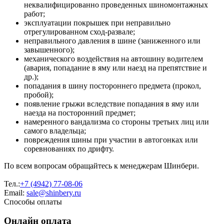
неквалифицированно проведенных шиномонтажных
работ;
эксплуатации покрышек при неправильно
отрегулированном сход-развале;
неправильного давления в шине (заниженного или
завышенного);
механического воздействия на автошину водителем
(авария, попадание в яму или наезд на препятствие и
др.);
попадания в шину постороннего предмета (прокол,
пробой);
появление грыжи вследствие попадания в яму или
наезда на посторонний предмет;
намеренного вандализма со стороны третьих лиц или
самого владельца;
повреждения шины при участии в автогонках или
соревнованиях по дрифту.
По всем вопросам обращайтесь к менеджерам Шинбери.
Тел.:
+7 (4942) 77-08-06
Email:
sale@shinbery.ru
Способы оплаты
Онлайн оплата