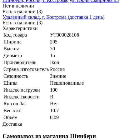
Шинбери, Россия, г. Кострома, ул. Юрия Смирнова 83
Нет в наличии
Есть в наличии (3)
Удаленный склад, г. Кострома (доставка 1 день)
Есть в наличии (3)
Характеристики
Код товара
УТ000028106
Ширина
205
Высота
70
Диаметр
15
Производитель
Ikon
Страна-изготовитель
Россия
Сезонность
Зимние
Шипы
Нешипованные
Индекс нагрузки
100
Индекс скорости
R
Run on flat
Нет
Вес в кг.
10.7
Объём
0,09
Доставка
Самовывоз из магазина Шинбери