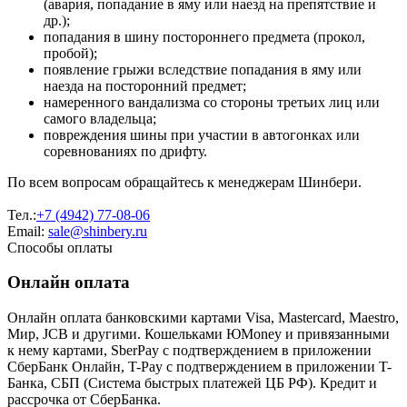
(авария, попадание в яму или наезд на препятствие и
др.);
попадания в шину постороннего предмета (прокол,
пробой);
появление грыжи вследствие попадания в яму или
наезда на посторонний предмет;
намеренного вандализма со стороны третьих лиц или
самого владельца;
повреждения шины при участии в автогонках или
соревнованиях по дрифту.
По всем вопросам обращайтесь к менеджерам Шинбери.
Тел.:
+7 (4942) 77-08-06
Email:
sale@shinbery.ru
Способы оплаты
Онлайн оплата
Онлайн оплата банковскими картами Visa, Mastercard, Maestro,
Мир, JCB и другими. Кошельками ЮMoney и привязанными
к нему картами, SberPay с подтверждением в приложении
СберБанк Онлайн, T-Pay с подтверждением в приложении T-
Банка, СБП (Система быстрых платежей ЦБ РФ). Кредит и
рассрочка от СберБанка.