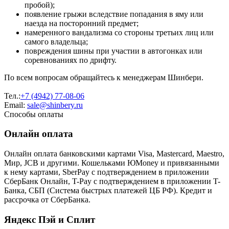
пробой);
появление грыжи вследствие попадания в яму или
наезда на посторонний предмет;
намеренного вандализма со стороны третьих лиц или
самого владельца;
повреждения шины при участии в автогонках или
соревнованиях по дрифту.
По всем вопросам обращайтесь к менеджерам Шинбери.
Тел.:
+7 (4942) 77-08-06
Email:
sale@shinbery.ru
Способы оплаты
Онлайн оплата
Онлайн оплата банковскими картами Visa, Mastercard, Maestro,
Мир, JCB и другими. Кошельками ЮMoney и привязанными
к нему картами, SberPay с подтверждением в приложении
СберБанк Онлайн, T-Pay с подтверждением в приложении T-
Банка, СБП (Система быстрых платежей ЦБ РФ). Кредит и
рассрочка от СберБанка.
Яндекс Пэй и Сплит