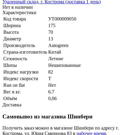
Удаленный склад, г. Кострома (доставка 1 день)
Нет в наличии
Характеристики
Код товара
УТ000009050
Ширина
175
Высота
70
Диаметр
13
Производитель
Autogreen
Страна-изготовитель
Китай
Сезонность
Летние
Шипы
Нешипованные
Индекс нагрузки
82
Индекс скорости
T
Run on flat
Нет
Вес в кг.
6.7
Объём
0,06
Доставка
Самовывоз из магазина Шинбери
Получить заказ можно в магазине Шинбери по адресу г.
Кострома, ул. Юрия Смирнова 83 в
рабочее время
.