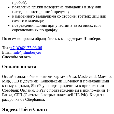
пробой);
появление грыжи вследствие попадания в яму или
наезда на посторонний предмет;
намеренного вандализма со стороны третьих лиц или
самого владельца;
повреждения шины при участии в автогонках или
соревнованиях по дрифту.
По всем вопросам обращайтесь к менеджерам Шинбери.
Тел.:
+7 (4942) 77-08-06
Email:
sale@shinbery.ru
Способы оплаты
Онлайн оплата
Онлайн оплата банковскими картами Visa, Mastercard, Maestro,
Мир, JCB и другими. Кошельками ЮMoney и привязанными
к нему картами, SberPay с подтверждением в приложении
СберБанк Онлайн, T-Pay с подтверждением в приложении T-
Банка, СБП (Система быстрых платежей ЦБ РФ). Кредит и
рассрочка от СберБанка.
Яндекс Пэй и Сплит