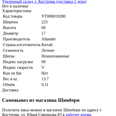
Удаленный склад, г. Кострома (доставка 1 день)
Нет в наличии
Характеристики
Код товара
УТ000019280
Ширина
225
Высота
60
Диаметр
17
Производитель
Atlander
Страна-изготовитель
Китай
Сезонность
Летние
Шипы
Нешипованные
Индекс нагрузки
99
Индекс скорости
V
Run on flat
Нет
Вес в кг.
13.7
Объём
0,11
Доставка
Самовывоз из магазина Шинбери
Получить заказ можно в магазине Шинбери по адресу г.
Кострома, ул. Юрия Смирнова 83 в
рабочее время
.